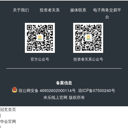
关于我们
投资者关系
媒体联系
电子商务交易平
台
官方公众号
投资者关系公众号
备案信息
琼公网安备 46902602000114号
琼ICP备07500240号
米乐线上官网
版权所有
冠竞首页
|
华会官网
|