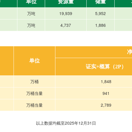
种
单位
资源量
储量
万吨
19,939
5,952
万吨
4,737
1,886
单位
证实+概算（2P）
万桶
1,848
万桶当量
941
万桶当量
2,789
以上数据均截至2025年12月31日