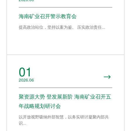
者对企业价值及经营理念
市（股票代码：
响应"双碳"目标行动，切实
的认同感，努力构建和谐
601969）。
履行企业社会责任，与利
互信的资本市场生态圈。
海南矿业召开警示教育会
益相关方共享发展成果。
探索更多
探索更多


提高政治站位，坚持以案为鉴。 压实政治责任...
探索更多

海南矿业成立于2007年，
由复星集团与海南海钢集
我们深入践行"根植海南，
团共同出资成立，2014年
面向全球，绿色发展，持
在上海证券交易所挂牌上
续成长"的发展理念，积极
市（股票代码：
响应"双碳"目标行动，切实
601969）。
履行企业社会责任，与利
01
益相关方共享发展成果。
探索更多


探索更多

2026.06
聚资源大势 登发展新阶 海南矿业召开五
年战略规划研讨会
以开放视野吸纳外部智慧，以务实研讨凝聚内部共
识...