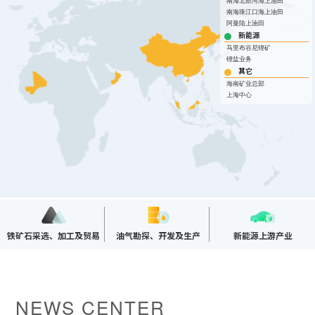
投资"双轮驱动，持续推进
这里是我们与世界分享最
心动力。我们重视团队合
南海北部湾海上油田
团共同出资成立，2014年
面向全球，绿色发展，持
的认同感，努力构建和谐
南海珠江口海上油田
战略转型，目前已完成"铁
新动态和创新成果的窗
作、开放沟通、持续学习
阿曼陆上油田
在上海证券交易所挂牌上
续成长"的发展理念，积极
互信的资本市场生态圈。
矿石+油气+新能源"三大赛
口，致力于与您保持紧密
和个人成长，期待您的加
新能源
市（股票代码：
响应"双碳"目标行动，切实
道的产业布局。
的联系，感谢您对海南矿
入，一起开启新的旅程。
探索更多
马里布谷尼锂矿

601969）。
履行企业社会责任，与利
业的关注，期待与您共同
锂盐业务
探索更多
探索更多


益相关方共享发展成果。
其它
及时回应资本市场及投资
成长。
探索更多

海南矿业总部
者的关切问题，增进投资
我们坚持"产业运营+产业
人才是推动公司发展的核
探索更多
探索更多
上海中心


海南矿业成立于2007年，
者对企业价值及经营理念
投资"双轮驱动，持续推进
心动力。我们重视团队合
由复星集团与海南海钢集
我们深入践行"根植海南，
的认同感，努力构建和谐
战略转型，目前已完成"铁
这里是我们与世界分享最
作、开放沟通、持续学习
团共同出资成立，2014年
面向全球，绿色发展，持
互信的资本市场生态圈。
矿石+油气+新能源"三大赛
新动态和创新成果的窗
和个人成长，期待您的加
在上海证券交易所挂牌上
续成长"的发展理念，积极
道的产业布局。
口，致力于与您保持紧密
入，一起开启新的旅程。
探索更多

市（股票代码：
响应"双碳"目标行动，切实
的联系，感谢您对海南矿
探索更多
探索更多


601969）。
履行企业社会责任，与利
及时回应资本市场及投资
业的关注，期待与您共同
益相关方共享发展成果。
者的关切问题，增进投资
成长。
探索更多

者对企业价值及经营理念
探索更多
探索更多


海南矿业成立于2007年，
的认同感，努力构建和谐
铁矿石采选、加工及贸易
油气勘探、开发及生产
新能源上游产业
由复星集团与海南海钢集
我们深入践行"根植海南，
互信的资本市场生态圈。
团共同出资成立，2014年
面向全球，绿色发展，持
探索更多

在上海证券交易所挂牌上
续成长"的发展理念，积极
市（股票代码：
响应"双碳"目标行动，切实
及时回应资本市场及投资
601969）。
履行企业社会责任，与利
者的关切问题，增进投资
NEWS CENTER
益相关方共享发展成果。
者对企业价值及经营理念