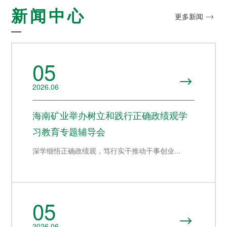
探索更多

新闻中心
的认同感，努力构建和谐
探索更多
更多新闻


海南矿业成立于2007年，
互信的资本市场生态圈。
由复星集团与海南海钢集
我们深入践行"根植海南，
探索更多

团共同出资成立，2014年
面向全球，绿色发展，持
在上海证券交易所挂牌上
续成长"的发展理念，积极
及时回应资本市场及投资
05
市（股票代码：
响应"双碳"目标行动，切实
者的关切问题，增进投资
601969）。
履行企业社会责任，与利
者对企业价值及经营理念

益相关方共享发展成果。
的认同感，努力构建和谐
2026.06
探索更多

互信的资本市场生态圈。
探索更多

海南矿业成立于2007年，
探索更多
海南矿业举办树立和践行正确政绩观学

由复星集团与海南海钢集
我们深入践行"根植海南，
团共同出资成立，2014年
面向全球，绿色发展，持
习教育专题辅导会
及时回应资本市场及投资
在上海证券交易所挂牌上
续成长"的发展理念，积极
者的关切问题，增进投资
市（股票代码：
响应"双碳"目标行动，切实
深学细悟正确政绩观，笃行实干推动干事创业...
者对企业价值及经营理念
601969）。
履行企业社会责任，与利
的认同感，努力构建和谐
益相关方共享发展成果。
互信的资本市场生态圈。
探索更多

探索更多
探索更多


海南矿业成立于2007年，
05
由复星集团与海南海钢集
我们深入践行"根植海南，
及时回应资本市场及投资
团共同出资成立，2014年
面向全球，绿色发展，持
者的关切问题，增进投资

2026.06
在上海证券交易所挂牌上
续成长"的发展理念，积极