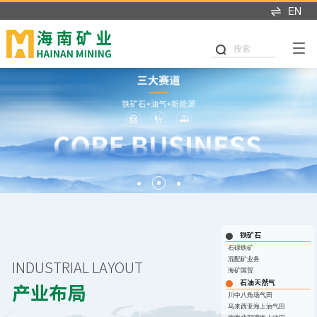
EN
产业布局
可持续发展
投资者中心
新闻中心
人才招聘
米乐（中国）
关于我们
搜索
可持续发展
产业布局
投资者关系
新闻中心
加入我们
董事长致辞
党建引领
铁矿石
业绩交流
海矿新闻
热招职位
企业简介
公司治理
石油天然气
信息披露
媒体聚焦
职业发展
发展历程
商业道德
新能源
股市行情
媒体联系
海矿人
管理团队
环境与生态
投关资讯
发展战略
我们坚持"产业运营+产业
这里是我们与世界分享最
人才是推动公司发展的核
职业健康与安全
研究报告
投资"双轮驱动，持续推进
新动态和创新成果的窗
心动力。我们重视团队合
企业文化
战略转型，目前已完成"铁
口，致力于与您保持紧密
作、开放沟通、持续学习
公益慈善
联系我们
铁矿石
矿石+油气+新能源"三大赛
的联系，感谢您对海南矿
和个人成长，期待您的加
荣誉资质
石碌铁矿
道的产业布局。
业的关注，期待与您共同
入，一起开启新的旅程。
混配矿业务
INDUSTRIAL LAYOUT
可持续发展报告
成长。
海矿国贸
探索更多
探索更多


石油天然气
及时回应资本市场及投资
产业布局
探索更多

川中八角场气田
海南矿业成立于2007年，
者的关切问题，增进投资
我们坚持"产业运营+产业
人才是推动公司发展的核
马来西亚海上油气田
由复星集团与海南海钢集
我们深入践行"根植海南，
者对企业价值及经营理念