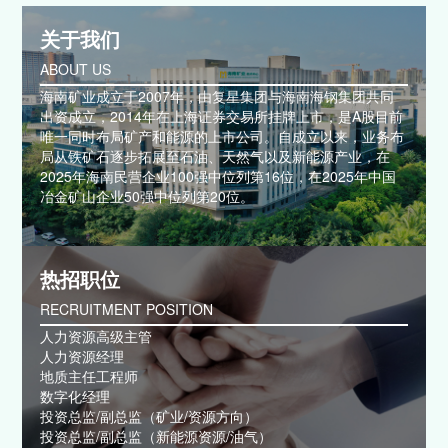
关于我们
ABOUT US
海南矿业成立于2007年，由复星集团与海南海钢集团共同
出资成立，2014年在上海证券交易所挂牌上市，是A股目前
唯一同时布局矿产和能源的上市公司。自成立以来，业务布
局从铁矿石逐步拓展至石油、天然气以及新能源产业，在
2025年海南民营企业100强中位列第16位，在2025年中国
冶金矿山企业50强中位列第20位。
热招职位
RECRUITMENT POSITION
人力资源高级主管
人力资源经理
地质主任工程师
数字化经理
投资总监/副总监（矿业/资源方向）
投资总监/副总监（新能源资源/油气）