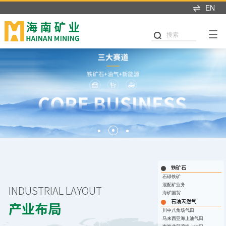
EN
产业布局
可持续发展
投资者中心
新闻中心
人才招聘
米乐（中国）
关于我们
搜索
可持续发展
产业布局
投资者关系
新闻中心
加入我们
董事长致辞
党建引领
铁矿石
业绩交流
海矿新闻
热招职位
企业简介
公司治理
石油天然气
信息披露
媒体聚焦
职业发展
发展历程
商业道德
新能源
股市行情
媒体联系
海矿人
管理团队
环境与生态
投关资讯
发展战略
我们坚持"产业运营+产业
这里是我们与世界分享最
人才是推动公司发展的核
职业健康与安全
研究报告
投资"双轮驱动，持续推进
新动态和创新成果的窗
心动力。我们重视团队合
企业文化
战略转型，目前已完成"铁
口，致力于与您保持紧密
作、开放沟通、持续学习
公益慈善
联系我们
铁矿石
矿石+油气+新能源"三大赛
的联系，感谢您对海南矿
和个人成长，期待您的加
荣誉资质
石碌铁矿
道的产业布局。
业的关注，期待与您共同
入，一起开启新的旅程。
混配矿业务
INDUSTRIAL LAYOUT
可持续发展报告
成长。
海矿国贸
探索更多
探索更多


石油天然气
及时回应资本市场及投资
产业布局
探索更多

川中八角场气田
海南矿业成立于2007年，
者的关切问题，增进投资
我们坚持"产业运营+产业
人才是推动公司发展的核
马来西亚海上油气田
由复星集团与海南海钢集
我们深入践行"根植海南，
者对企业价值及经营理念