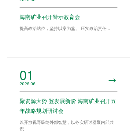
者对企业价值及经营理念
市（股票代码：
响应"双碳"目标行动，切实
的认同感，努力构建和谐
601969）。
履行企业社会责任，与利
互信的资本市场生态圈。
海南矿业召开警示教育会
益相关方共享发展成果。
探索更多
探索更多


提高政治站位，坚持以案为鉴。 压实政治责任...
探索更多

海南矿业成立于2007年，
由复星集团与海南海钢集
我们深入践行"根植海南，
团共同出资成立，2014年
面向全球，绿色发展，持
在上海证券交易所挂牌上
续成长"的发展理念，积极
市（股票代码：
响应"双碳"目标行动，切实
601969）。
履行企业社会责任，与利
01
益相关方共享发展成果。
探索更多


探索更多

2026.06
聚资源大势 登发展新阶 海南矿业召开五
年战略规划研讨会
以开放视野吸纳外部智慧，以务实研讨凝聚内部共
识...