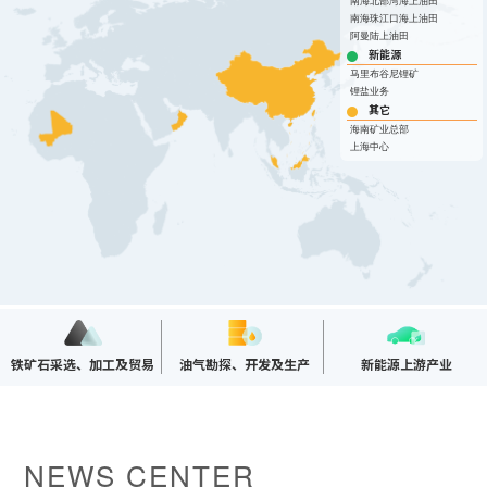
投资"双轮驱动，持续推进
这里是我们与世界分享最
心动力。我们重视团队合
南海北部湾海上油田
团共同出资成立，2014年
面向全球，绿色发展，持
的认同感，努力构建和谐
南海珠江口海上油田
战略转型，目前已完成"铁
新动态和创新成果的窗
作、开放沟通、持续学习
阿曼陆上油田
在上海证券交易所挂牌上
续成长"的发展理念，积极
互信的资本市场生态圈。
矿石+油气+新能源"三大赛
口，致力于与您保持紧密
和个人成长，期待您的加
新能源
市（股票代码：
响应"双碳"目标行动，切实
道的产业布局。
的联系，感谢您对海南矿
入，一起开启新的旅程。
探索更多
马里布谷尼锂矿

601969）。
履行企业社会责任，与利
业的关注，期待与您共同
锂盐业务
探索更多
探索更多


益相关方共享发展成果。
其它
及时回应资本市场及投资
成长。
探索更多

海南矿业总部
者的关切问题，增进投资
我们坚持"产业运营+产业
人才是推动公司发展的核
探索更多
探索更多
上海中心


海南矿业成立于2007年，
者对企业价值及经营理念
投资"双轮驱动，持续推进
心动力。我们重视团队合
由复星集团与海南海钢集
我们深入践行"根植海南，
的认同感，努力构建和谐
战略转型，目前已完成"铁
这里是我们与世界分享最
作、开放沟通、持续学习
团共同出资成立，2014年
面向全球，绿色发展，持
互信的资本市场生态圈。
矿石+油气+新能源"三大赛
新动态和创新成果的窗
和个人成长，期待您的加
在上海证券交易所挂牌上
续成长"的发展理念，积极
道的产业布局。
口，致力于与您保持紧密
入，一起开启新的旅程。
探索更多

市（股票代码：
响应"双碳"目标行动，切实
的联系，感谢您对海南矿
探索更多
探索更多


601969）。
履行企业社会责任，与利
及时回应资本市场及投资
业的关注，期待与您共同
益相关方共享发展成果。
者的关切问题，增进投资
成长。
探索更多

者对企业价值及经营理念
探索更多
探索更多


海南矿业成立于2007年，
的认同感，努力构建和谐
铁矿石采选、加工及贸易
油气勘探、开发及生产
新能源上游产业
由复星集团与海南海钢集
我们深入践行"根植海南，
互信的资本市场生态圈。
团共同出资成立，2014年
面向全球，绿色发展，持
探索更多

在上海证券交易所挂牌上
续成长"的发展理念，积极
市（股票代码：
响应"双碳"目标行动，切实
及时回应资本市场及投资
601969）。
履行企业社会责任，与利
者的关切问题，增进投资
NEWS CENTER
益相关方共享发展成果。
者对企业价值及经营理念