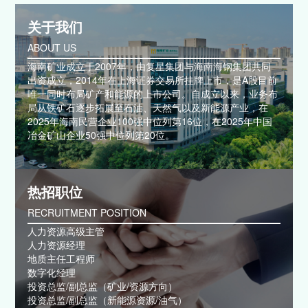
关于我们
ABOUT US
海南矿业成立于2007年，由复星集团与海南海钢集团共同
出资成立，2014年在上海证券交易所挂牌上市，是A股目前
唯一同时布局矿产和能源的上市公司。自成立以来，业务布
局从铁矿石逐步拓展至石油、天然气以及新能源产业，在
2025年海南民营企业100强中位列第16位，在2025年中国
冶金矿山企业50强中位列第20位。
热招职位
RECRUITMENT POSITION
人力资源高级主管
人力资源经理
地质主任工程师
数字化经理
投资总监/副总监（矿业/资源方向）
投资总监/副总监（新能源资源/油气）