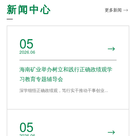
探索更多

新闻中心
的认同感，努力构建和谐
探索更多
更多新闻


海南矿业成立于2007年，
互信的资本市场生态圈。
由复星集团与海南海钢集
我们深入践行"根植海南，
探索更多

团共同出资成立，2014年
面向全球，绿色发展，持
在上海证券交易所挂牌上
续成长"的发展理念，积极
及时回应资本市场及投资
05
市（股票代码：
响应"双碳"目标行动，切实
者的关切问题，增进投资
601969）。
履行企业社会责任，与利
者对企业价值及经营理念

益相关方共享发展成果。
的认同感，努力构建和谐
2026.06
探索更多

互信的资本市场生态圈。
探索更多

海南矿业成立于2007年，
探索更多
海南矿业举办树立和践行正确政绩观学

由复星集团与海南海钢集
我们深入践行"根植海南，
团共同出资成立，2014年
面向全球，绿色发展，持
习教育专题辅导会
及时回应资本市场及投资
在上海证券交易所挂牌上
续成长"的发展理念，积极
者的关切问题，增进投资
市（股票代码：
响应"双碳"目标行动，切实
深学细悟正确政绩观，笃行实干推动干事创业...
者对企业价值及经营理念
601969）。
履行企业社会责任，与利
的认同感，努力构建和谐
益相关方共享发展成果。
互信的资本市场生态圈。
探索更多

探索更多
探索更多


海南矿业成立于2007年，
05
由复星集团与海南海钢集
我们深入践行"根植海南，
及时回应资本市场及投资
团共同出资成立，2014年
面向全球，绿色发展，持
者的关切问题，增进投资

2026.06
在上海证券交易所挂牌上
续成长"的发展理念，积极